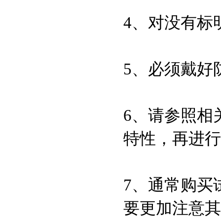
9048-46-8
4、对没有标
牛血清白蛋白（第五
组分）,CAS:9048-46-
8
9048-46-8
5、必须戴好
牛血清白蛋白（全组
分）,CAS号：9048-
46-8
1405-41-0
6、请参照相
硫酸庆大霉素,CAS：
1405-41-0
特性，再进行
L-谷氨酰胺,CAS:56-
85-9
7、通常购买
L-半胱氨酸,CAS: 52-
要更加注意其
90-4