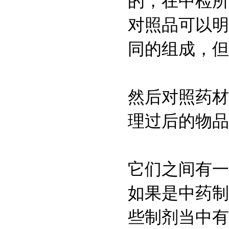
的，在中检所
环己六醇磷酸酯;肌醇
对照品可以明
六磷酸酯;肌醇六磷酸
533-31-3
同的组成，但
3,4-亚甲二氧基苯酚
480-10-4
然后对照药材
Astragalin
理过后的物品
367-93-1
异丙基-β-D-硫代半乳
糖苷
它们之间有一
6976-37-0
如果是中药制
双[三(羟甲基)氨基甲
烷],CAS:6976-37-0
些制剂当中有