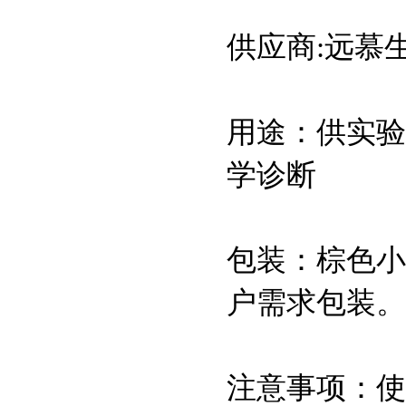
(1×HBSS,含酚红)
供应商:远慕
1,4-二硫苏糖醇/DTT
用途：供实验
核糖核酸（酵
学诊断
母）/RNA
十二烷基肌氨酸
包装：棕色小玻
钠/SLS
户需求包装。
基尔曼氏细小病毒
VP1/VP2，大鼠潜在
病毒KRV抗体
注意事项：使