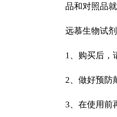
51805-45-9
品和对照品就
三(2-羰基乙基)磷盐
酸盐/TCEP
5704-04-1
远慕生物试剂
三(羟甲基)甲基甘氨
酸/TRICINE
1、购买后，
Proclin300
139-33-3
2、做好预防
EDTA 2Na,乙二胺四
乙酸二钠
50-01-1
3、在使用前
盐酸胍,CAS：50-01-1