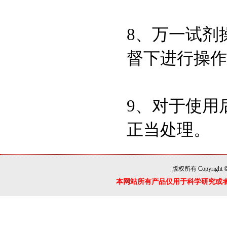
HEPES 溶液
8、万一试剂
（1mol/L，pH6.8-
8.0）
督下进行操作
HEPES溶液
（1mol/L,pH6.8-8.0 非
无菌）
9、对于使用
RNA酶抑制剂
正当处理。
多粘菌素E硫酸盐,
版权所有 Copyright 
CAS:1264-72-8试剂级
本网站所有产品仅用于科学研究或
D-Hanks平衡盐粉剂
(1×,无酚红)