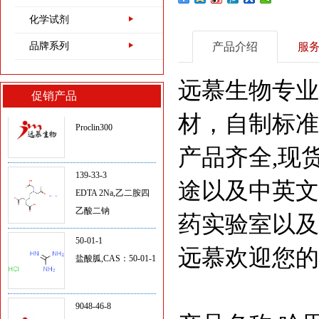
5704-04-1
化学试剂
三(羟甲基)甲基甘氨
品牌系列
产品介绍
服
酸/TRICINE
远慕生物专业
促销产品
Proclin300
材，自制标准
139-33-3
产品齐全,现
EDTA 2Na,乙二胺四
途以及中英文
乙酸二钠
50-01-1
药实验室以及
盐酸胍,CAS：50-01-1
远慕欢迎您的
9048-46-8
牛血清白蛋白（第五
组分）,CAS:9048-46-