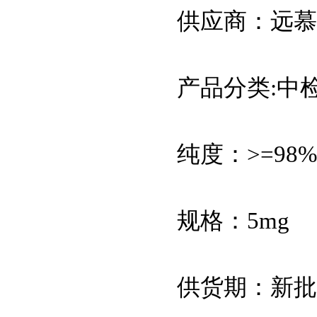
（1mol/L，pH6.8-
供应商：远慕
8.0）
HEPES溶液
（1mol/L,pH6.8-8.0 非
产品分类:中
无菌）
RNA酶抑制剂
纯度：>=98%
多粘菌素E硫酸盐,
CAS:1264-72-8试剂级
规格：5mg
D-Hanks平衡盐粉剂
(1×,无酚红)
供货期：新批
Hanks平衡盐粉剂