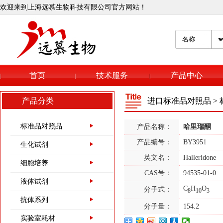
欢迎来到上海远慕生物科技有限公司官方网站！
首页
技术服务
产品中心
367-93-1
产品分类
进口标准品对照品
>
异丙基-β-D-硫代半乳
糖苷
标准品对照品
产品名称：
哈里瑞酮
产品编号：
BY3951
6976-37-0
生化试剂
双[三(羟甲基)氨基甲
英文名：
Halleridone
细胞培养
烷],CAS:6976-37-0
CAS号：
94535-01-0
液体试剂
C
H
O
51805-45-9
分子式：
8
10
3
抗体系列
三(2-羰基乙基)磷盐
分子量：
154.2
酸盐/TCEP
实验室耗材