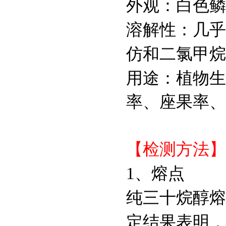
外观：白色鳞
溶解性：几乎
123408-98-0
Sodium phytate
仿和二氯甲烷
用途：植物生
3615-82-5
Calcium phytate
率、座果率、
83-86-3
环己六醇磷酸酯;肌醇
【检测方法】
六磷酸酯;肌醇六磷酸
1、熔点
533-31-3
3,4-亚甲二氧基苯酚
纯三十烷醇熔点
定结果表明，
480-10-4