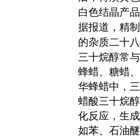
白色结晶产品
Schiff试剂
据报道，精制
的杂质二十八
123408-98-0
Sodium phytate
三十烷醇常与
蜂蜡、糖蜡、
3615-82-5
Calcium phytate
华蜂蜡中，三
蜡酸三十烷醇
83-86-3
环己六醇磷酸酯;肌醇
化反应，生成
六磷酸酯;肌醇六磷酸
如苯、石油醚
533-31-3
3,4-亚甲二氧基苯酚