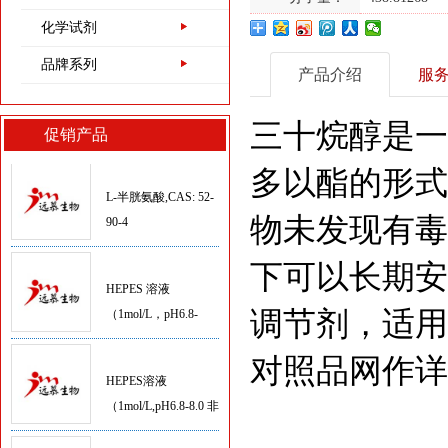
化学试剂
L-谷氨酰胺,CAS:56-
品牌系列
产品介绍
服
85-9
三十烷醇是一
促销产品
L-半胱氨酸,CAS: 52-
多以酯的形式
90-4
物未发现有毒害
HEPES 溶液
（1mol/L，pH6.8-
下可以长期安
8.0）
调节剂，适用
HEPES溶液
（1mol/L,pH6.8-8.0 非
对照品网作详
无菌）
RNA酶抑制剂