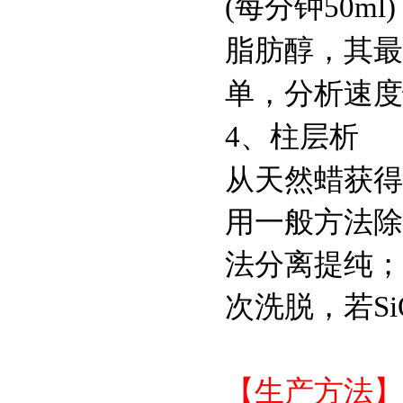
(每分钟50m
1405-41-0
硫酸庆大霉素,CAS：
脂肪醇，其最
1405-41-0
单，分析速度
L-谷氨酰胺,CAS:56-
4、柱层析
85-9
从天然蜡获得
L-半胱氨酸,CAS: 52-
用一般方法除
90-4
法分离提纯；
HEPES 溶液
次洗脱，若S
（1mol/L，pH6.8-
8.0）
HEPES溶液
【生产方法】
（1mol/L,pH6.8-8.0 非