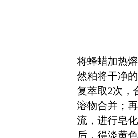
核糖核酸（酵
母）/RNA
十二烷基肌氨酸
钠/SLS
将蜂蜡加热熔
然粕将干净的
基尔曼氏细小病毒
VP1/VP2，大鼠潜在
复萃取2次，
病毒KRV抗体
溶物合并；再
High Five昆虫细胞
流，进行皂化
地衣红染色液(1%)
后，得淡黄色