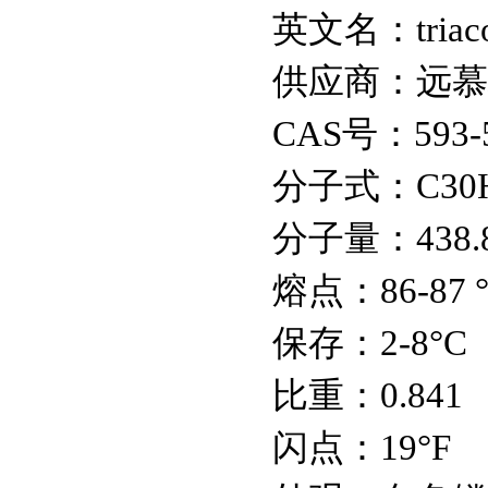
母）/RNA
英文名：triaco
供应商：远慕
十二烷基肌氨酸
钠/SLS
CAS号：593-5
分子式：C30H
基尔曼氏细小病毒
VP1/VP2，大鼠潜在
分子量：438.
病毒KRV抗体
熔点：86-87 °C(
High Five昆虫细胞
保存：2-8°C
比重：0.841
地衣红染色液(1%)
闪点：19°F
Schiff试剂