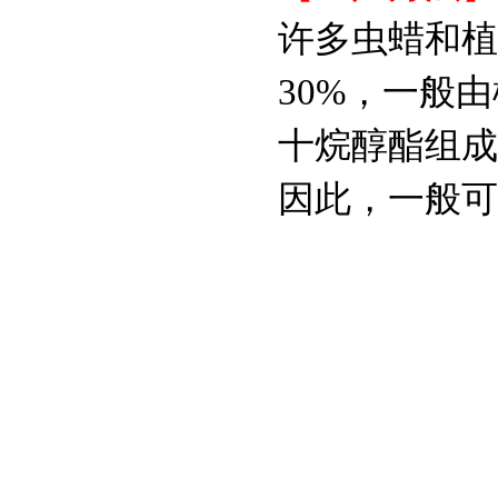
无菌）
许多虫蜡和植
RNA酶抑制剂
30%，一般
十烷醇酯组成
多粘菌素E硫酸盐,
CAS:1264-72-8试剂级
因此，一般可
D-Hanks平衡盐粉剂
(1×,无酚红)
Hanks平衡盐粉剂
(1×HBSS,含酚红)
1,4-二硫苏糖醇/DTT