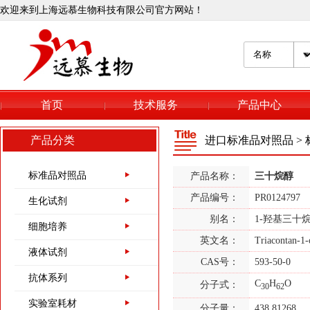
欢迎来到上海远慕生物科技有限公司官方网站！
139-33-3
EDTA 2Na,乙二胺四
乙酸二钠
50-01-1
盐酸胍,CAS：50-01-1
首页
技术服务
产品中心
产品分类
进口标准品对照品
>
9048-46-8
牛血清白蛋白（第五
组分）,CAS:9048-46-
标准品对照品
产品名称：
三十烷醇
8
产品编号：
PR0124797
生化试剂
9048-46-8
别名：
1-羟基三十烷
牛血清白蛋白（全组
细胞培养
分）,CAS号：9048-
英文名：
Triacontan-1
液体试剂
46-8
CAS号：
593-50-0
1405-41-0
抗体系列
C
H
O
硫酸庆大霉素,CAS：
分子式：
30
62
1405-41-0
实验室耗材
分子量：
438.81268