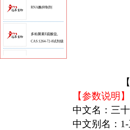
多粘菌素E硫酸盐,
CAS:1264-72-8试剂级
D-Hanks平衡盐粉剂
(1×,无酚红)
Hanks平衡盐粉剂
【
(1×HBSS,含酚红)
【参数说明】
1,4-二硫苏糖醇/DTT
中文名：三十
中文别名：1
核糖核酸（酵