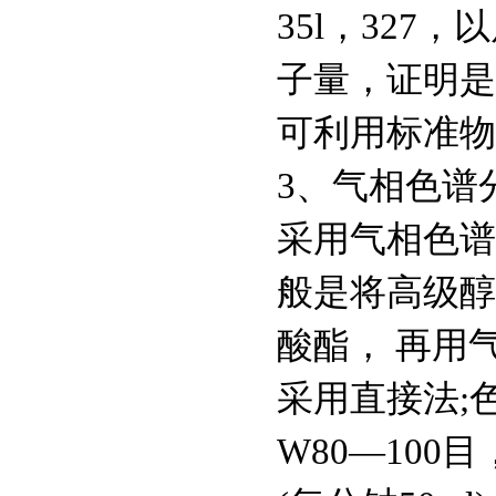
35l，32
Proclin300
子量，证明是
139-33-3
可利用标准物
EDTA 2Na,乙二胺四
乙酸二钠
3、气相色谱
50-01-1
采用气相色谱
盐酸胍,CAS：50-01-1
般是将高级醇
9048-46-8
牛血清白蛋白（第五
酸酯， 再用
组分）,CAS:9048-46-
采用直接法;色谱
8
9048-46-8
牛血清白蛋白（全组
W80—100目
分）,CAS号：9048-
46-8