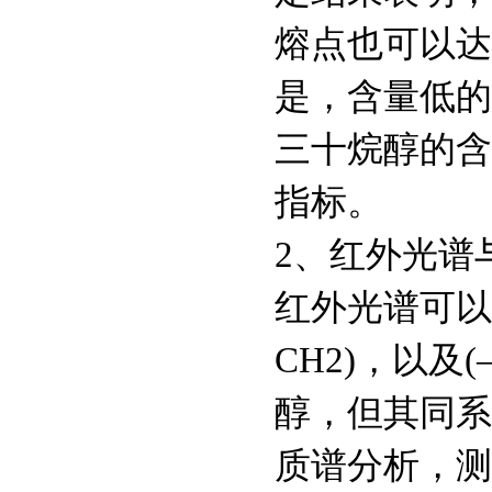
Astragalin
熔点也可以达
是，含量低的
367-93-1
异丙基-β-D-硫代半乳
三十烷醇的含
糖苷
6976-37-0
指标。
双[三(羟甲基)氨基甲
烷],CAS:6976-37-0
2、红外光谱
51805-45-9
红外光谱可以表
三(2-羰基乙基)磷盐
酸盐/TCEP
CH2)，以
5704-04-1
醇，但其同系
三(羟甲基)甲基甘氨
酸/TRICINE
质谱分析，测