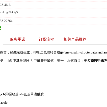
23-46-6
C
H
N
O
S
10
11
3
3
53.27764
服务承诺
订货流程
相关产品推荐
苦；磺酰胺抗生素，抑制二氢喋呤合成酶(enzymedihydropteroatesynt
类，由5-甲基异噁唑-3-甲酰胺经降解、缩合、水解而得；更多
磺胺甲恶
基-3-异噁唑基)-4-氨基苯磺酰胺
zole