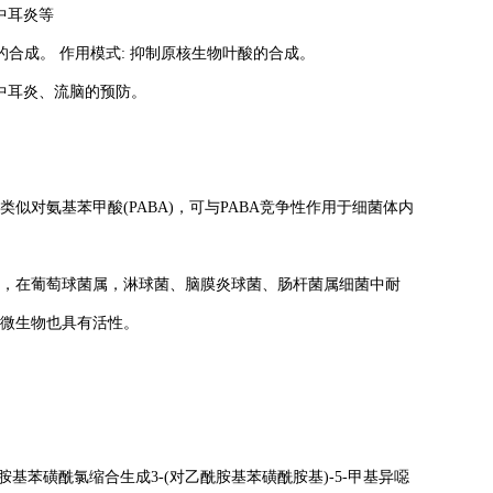
中耳炎等
断二氢叶酸的合成。 作用模式: 抑制原核生物叶酸的合成。
中耳炎、流脑的预防。
对氨基苯甲酸(PABA)，可与PABA竞争性作用于细菌体内
，在葡萄球菌属，淋球菌、脑膜炎球菌、肠杆菌属细菌中耐
微生物也具有活性。
胺基苯磺酰氯缩合生成3-(对乙酰胺基苯磺酰胺基)-5-甲基异噁