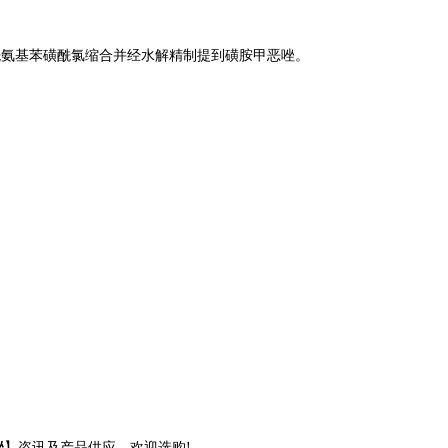
乙酰氨基苯磺酰氯缩合并经水解精制提到磺胺甲恶唑。
唑
】咨讯及产品供应，欢迎选购!