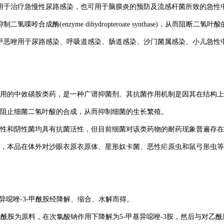
用于治疗急慢性尿路感染，也可用于脑膜炎的预防及流感杆菌所致的急性
氢喋呤合成酶(enzyme dihydropteroate synthase)，从而阻
甲恶唑用于尿路感染、呼吸道感染、肠道感染、沙门菌属感染、小儿急性
用的中效磺胺类药，是一种广谱抑菌剂。其抗菌作用机制是因其在结构上类似
阻止细菌二氢叶酸的合成，从而抑制细菌的生长繁殖。
性和阴性菌均具有抗菌活性，但目前细菌对该类药物的耐药现象普遍存在
，本品在体外对沙眼衣原衣原体、星形奴卡菌、恶性疟原虫和鼠弓形虫等
基异噁唑-3-甲酰胺经降解、缩合、水解而得。
-甲酰胺为原料，在次氯酸钠作用下降解为5-甲基异噁唑-3胺，然后与对乙酰