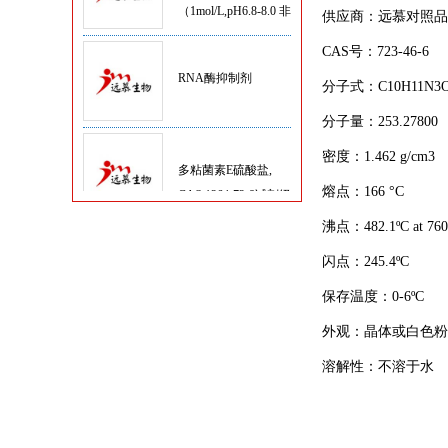
无菌）
供应商：远慕对照品
RNA酶抑制剂
CAS号：723-46-6
分子式：C10H11N3O
分子量：253.27800
多粘菌素E硫酸盐,
密度：1.462 g/cm3
CAS:1264-72-8试剂级
熔点：166 °C
沸点：482.1ºC at 76
D-Hanks平衡盐粉剂
(1×,无酚红)
闪点：245.4ºC
保存温度：0-6ºC
Hanks平衡盐粉剂
外观：晶体或白色粉
(1×HBSS,含酚红)
溶解性：不溶于水
1,4-二硫苏糖醇/DTT