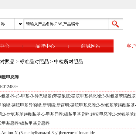
中心
品牌中心
商城网站
客
对照品
>
标准品对照品
>
中检所对照品
磺胺甲恶唑
R0124839
4-氨基-N-(5-甲基-3-异恶唑基)苯磺酰胺;磺胺甲基异恶唑;3-对氨基苯磺酰胺
甲噁唑;磺胺甲基异噁唑;新明磺;新诺明;磺胺甲基恶唑;3-对氨基苯磺酰胺基-
明;3-对氨基苯磺酰胺基-5-甲基异唑;磺胺甲基异唑;磺安甲恶唑;3-对氨基苯
胺甲基恶唑/磺胺甲基异恶唑
-Amino-N-(5-methylisoxazol-3-yl)benzenesulfonamide