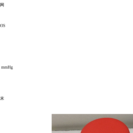
网
3S
0 mmHg
末