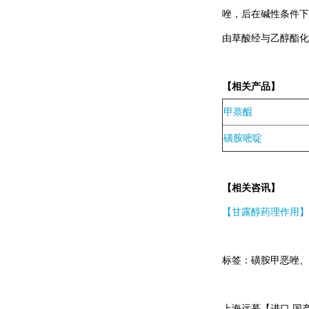
唑，后在碱性条件下水
由草酸经与乙醇酯化
480-10-4
Astragalin
【相关产品】
367-93-1
甲萘醌
异丙基-β-D-硫代半乳
糖苷
磺胺嘧啶
6976-37-0
双[三(羟甲基)氨基甲
【相关咨讯】
烷],CAS:6976-37-0
【甘露醇药理作用】
51805-45-9
三(2-羰基乙基)磷盐
标签：磺胺甲恶唑、CAS
酸盐/TCEP
5704-04-1
上海远慕【进口 国