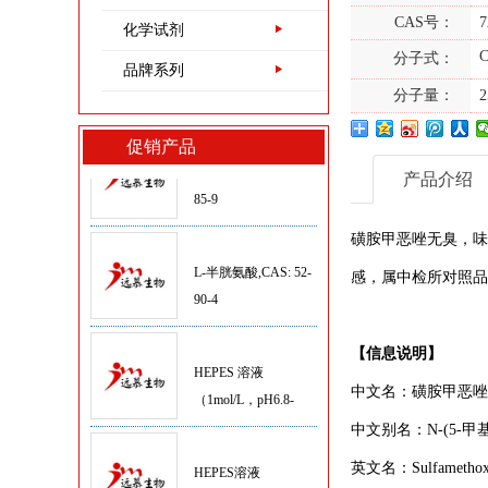
1405-41-0
CAS号：
7
化学试剂
硫酸庆大霉素,CAS：
分子式：
1405-41-0
品牌系列
分子量：
2
L-谷氨酰胺,CAS:56-
促销产品
85-9
产品介绍
L-半胱氨酸,CAS: 52-
磺胺甲恶唑
无臭，味微
90-4
感，属中检所对照品
HEPES 溶液
【信息说明】
（1mol/L，pH6.8-
中文名：
磺胺甲恶唑
8.0）
中文别名：N-(5-甲
HEPES溶液
（1mol/L,pH6.8-8.0 非
英文名：Sulfamethoxa