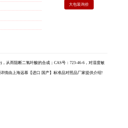
大包装询价
hase)，从而阻断二氢叶酸的合成；CAS号：723-46-6，对湿度敏
唑
详情由上海远慕【进口 国产】标准品对照品厂家提供介绍!