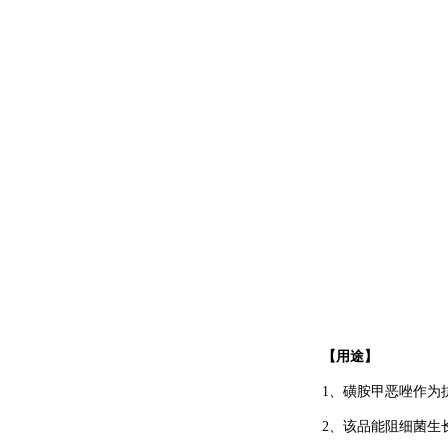
核糖核酸（酵
母）/RNA
十二烷基肌氨酸
钠/SLS
基尔曼氏细小病毒
VP1/VP2，大鼠潜在
病毒KRV抗体
High Five昆虫细胞
【用途】
1、磺胺甲恶唑作为
地衣红染色液(1%)
2、该品能阻细菌生