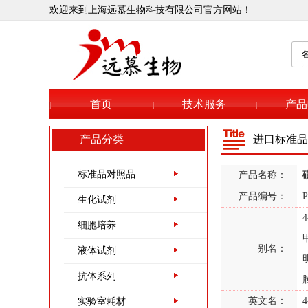
欢迎来到上海远慕生物科技有限公司官方网站！
Proclin300
139-33-3
EDTA 2Na,乙二胺四
乙酸二钠
首页
技术服务
产品
50-01-1
产品分类
进口标准品
盐酸胍,CAS：50-01-1
标准品对照品
产品名称：
9048-46-8
产品编号：
P
生化试剂
牛血清白蛋白（第五
组分）,CAS:9048-46-
细胞培养
8
别名：
液体试剂
9048-46-8
牛血清白蛋白（全组
抗体系列
分）,CAS号：9048-
英文名：
4
实验室耗材
46-8