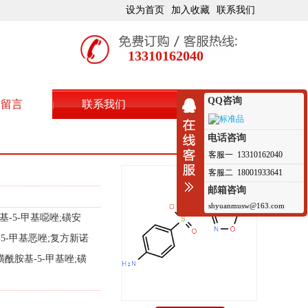
设为首页
加入收藏
联系我们
13310162040
QQ咨询
户留言
联系我们
电话咨询
客服一 13310162040
客服二 18001933641
邮箱咨询
shyuanmusw@163.com
基-5-甲基噁唑;磺安
5-甲基恶唑;复方新诺
磺酰胺基-5-甲基唑;磺