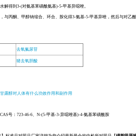
解得到3-(对氨基苯磺酰氨基)-5-甲基异噁唑。
，与丙酮、甲醇钠缩合、环合、胺化得3-氨基-5-甲基异唑，然后与对
去氧氟尿苷
猪去氧胆酸
甘露醇对人体有什么功效作用和副作用
号：723-46-6、N-(5-甲基-3-异噁唑基)-4-氨基苯磺酰胺
产】标准品对照品厂家详细为您介绍最新最全的中检所对照品【
磺胺甲恶