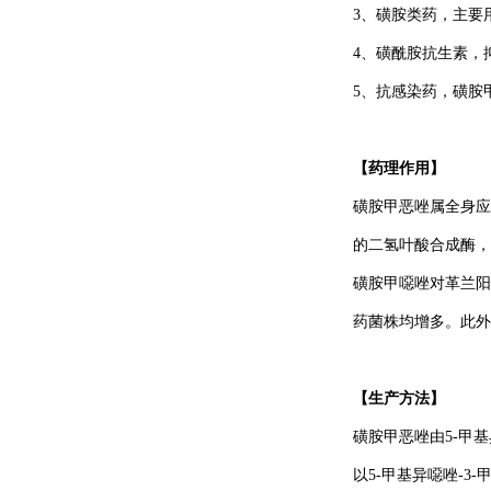
3、磺胺类药，主要
4、磺酰胺抗生素，抑制二
Schiff试剂
5、抗感染药，磺胺
123408-98-0
【药理作用】
Sodium phytate
磺胺甲恶唑属全身应
的二氢叶酸合成酶，
3615-82-5
Calcium phytate
磺胺甲噁唑对革兰阳
药菌株均增多。此外
83-86-3
环己六醇磷酸酯;肌醇
【生产方法】
六磷酸酯;肌醇六磷酸
磺胺甲恶唑由5-甲
533-31-3
以5-甲基异噁唑-3
3,4-亚甲二氧基苯酚