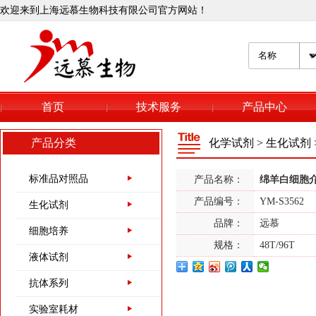
欢迎来到上海远慕生物科技有限公司官方网站！
367-93-1
异丙基-β-D-硫代半乳
首页
技术服务
产品中心
糖苷
6976-37-0
产品分类
化学试剂
>
生化试剂
双[三(羟甲基)氨基甲
烷],CAS:6976-37-0
标准品对照品
产品名称：
绵羊白细胞介素1
产品编号：
YM-S3562
51805-45-9
生化试剂
三(2-羰基乙基)磷盐
品牌：
远慕
细胞培养
酸盐/TCEP
规格：
48T/96T
液体试剂
5704-04-1
抗体系列
三(羟甲基)甲基甘氨
酸/TRICINE
实验室耗材