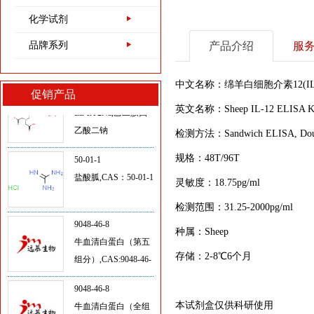
化学试剂
Proclin300
品牌系列
产品介绍
服
139-33-3
中文名称：绵羊白细胞介素12(IL-
促销产品
EDTA 2Na,乙二胺四
英文名称：Sheep IL-12 ELISA K
乙酸二钠
检测方法：Sandwich ELISA, Doub
50-01-1
规格：48T/96T
盐酸胍,CAS：50-01-1
灵敏度：18.75pg/ml
检测范围：31.25-2000pg/ml
9048-46-8
牛血清白蛋白（第五
种属：Sheep
组分）,CAS:9048-46-
存储：2-8℃6个月
8
9048-46-8
牛血清白蛋白（全组
本试剂盒仅供科研使用
分）,CAS号：9048-