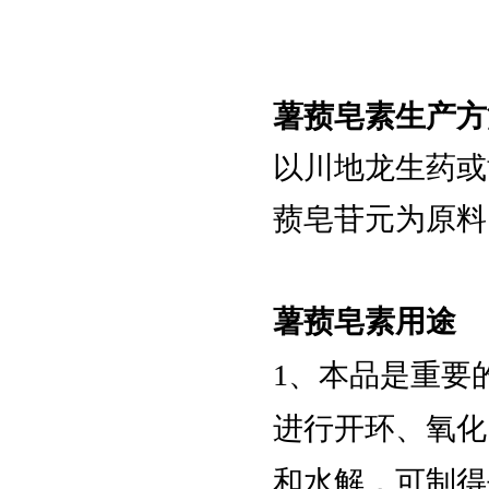
地衣红染色液(1%)
薯蓣皂素生产方
Schiff试剂
以川地龙生药或
123408-98-0
蓣皂苷元为原料
Sodium phytate
3615-82-5
薯蓣皂素用途
Calcium phytate
1、本品是重要
83-86-3
进行开环、氧化
环己六醇磷酸酯;肌醇
六磷酸酯;肌醇六磷酸
和水解，可制得