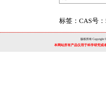
5704-04-1
三(羟甲基)甲基甘氨
酸/TRICINE
​标签：CAS号：
Proclin300
版权所有 Copyright 
本网站所有产品仅用于科学研究或
139-33-3
EDTA 2Na,乙二胺四
乙酸二钠
50-01-1
盐酸胍,CAS：50-01-1
9048-46-8
牛血清白蛋白（第五
组分）,CAS:9048-46-