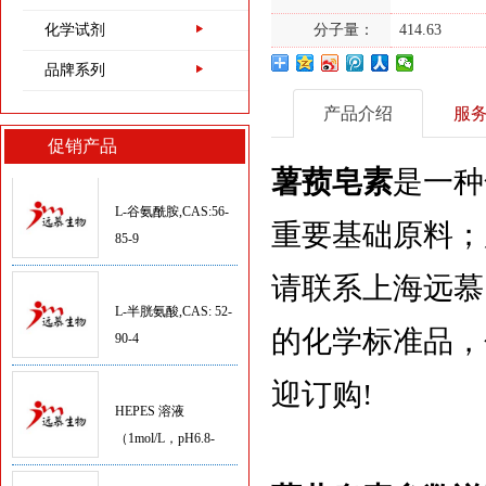
分）,CAS号：9048-
化学试剂
分子量：
414.63
46-8
1405-41-0
品牌系列
硫酸庆大霉素,CAS：
1405-41-0
产品介绍
服
促销产品
薯蓣皂素
是一种
L-谷氨酰胺,CAS:56-
85-9
重要基础原料；用
请联系上海远慕
L-半胱氨酸,CAS: 52-
90-4
的化学标准品，
HEPES 溶液
迎订购!
（1mol/L，pH6.8-
8.0）
HEPES溶液