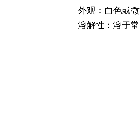
1,4-二硫苏糖醇/DTT
外观：白色或微
溶解性：溶于常
核糖核酸（酵
母）/RNA
十二烷基肌氨酸
钠/SLS
基尔曼氏细小病毒
VP1/VP2，大鼠潜在
病毒KRV抗体
High Five昆虫细胞