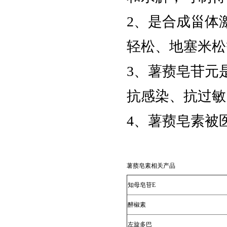
533-31-3
3,4-亚甲二氧基苯酚
2、是合成甾体
轻松、地塞米松
480-10-4
Astragalin
3、薯蓣皂苷元
抗感染、抗过敏
367-93-1
异丙基-β-D-硫代半乳
4、薯蓣皂素被
糖苷
6976-37-0
双[三(羟甲基)氨基甲
薯蓣皂素相关产品
烷],CAS:6976-37-0
知母皂苷E
51805-45-9
三(2-羰基乙基)磷盐
醉椒素
酸盐/TCEP
左旋多巴