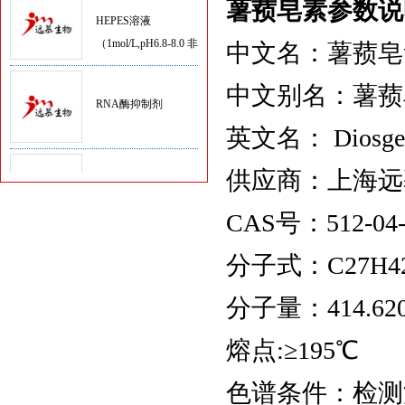
薯蓣皂素参数说
（1mol/L,pH6.8-8.0 非
无菌）
中文名：薯蓣皂
RNA酶抑制剂
中文别名：薯蓣
英文名： Diosge
多粘菌素E硫酸盐,
供应商：上海远
CAS:1264-72-8试剂级
CAS号：512-04-
D-Hanks平衡盐粉剂
分子式：C27H4
(1×,无酚红)
分子量：414.62
Hanks平衡盐粉剂
熔点:≥195℃
(1×HBSS,含酚红)
色谱条件：检测波