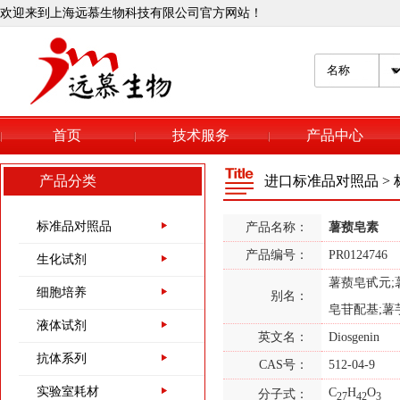
欢迎来到上海远慕生物科技有限公司官方网站！
Proclin300
139-33-3
首页
技术服务
产品中心
EDTA 2Na,乙二胺四
乙酸二钠
产品分类
进口标准品对照品
>
50-01-1
盐酸胍,CAS：50-01-1
标准品对照品
产品名称：
薯蓣皂素
产品编号：
PR0124746
生化试剂
9048-46-8
薯蓣皂甙元;薯蓣
细胞培养
别名：
牛血清白蛋白（第五
皂苷配基;薯
液体试剂
组分）,CAS:9048-46-
英文名：
Diosgenin
8
抗体系列
9048-46-8
CAS号：
512-04-9
牛血清白蛋白（全组
实验室耗材
C
H
O
分子式：
27
42
3