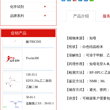
51805-45-9
化学试剂
三(2-羰基乙基)磷盐
酸盐/TCEP
品牌系列
产品介绍
服
5704-04-1
三(羟甲基)甲基甘氨
促销产品
酸/TRICINE
【植物来源】：知母
【性状】：白色结晶粉末
Proclin300
【溶解性】：可溶于甲醇、乙醇
【药理作用】：知母皂苷A-Ⅲ
139-33-3
【检测方法】：RP-HPLC:乙腈
EDTA 2Na,乙二胺四
【鉴定方法】：NMR；Ms
乙酸二钠
【储存方式】：避光、密闭；2
50-01-1
【供货】：可根据客户需要包
盐酸胍,CAS：50-01-1