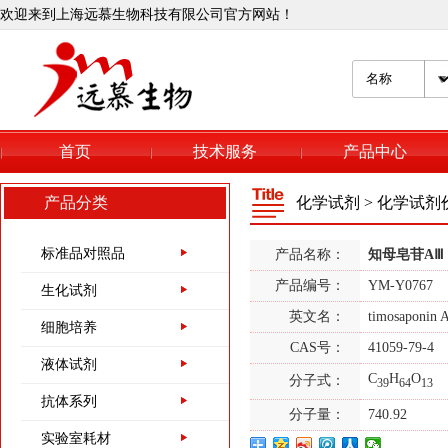
欢迎来到上海远慕生物科技有限公司官方网站！
首页
技术服务
产品中心
产品分类
化学试剂
>
化学试剂
标准品对照品
产品名称：
知母皂苷AⅢ
367-93-1
产品编号：
YM-Y0767
生化试剂
异丙基-β-D-硫代半乳
英文名：
timosaponin 
糖苷
细胞培养
CAS号：
41059-79-4
液体试剂
6976-37-0
C
H
O
分子式：
39
64
13
双[三(羟甲基)氨基甲
抗体系列
烷],CAS:6976-37-0
分子量：
740.92
实验室耗材